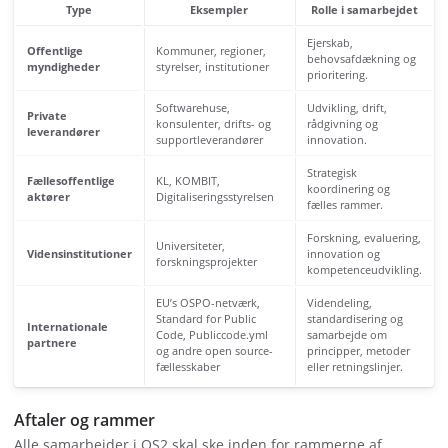
Type
Eksempler
Rolle i samarbejdet
Ejerskab,
Offentlige
Kommuner, regioner,
behovsafdækning og
myndigheder
styrelser, institutioner
prioritering.
Softwarehuse,
Udvikling, drift,
Private
konsulenter, drifts- og
rådgivning og
leverandører
supportleverandører
innovation.
Strategisk
Fællesoffentlige
KL, KOMBIT,
koordinering og
aktører
Digitaliseringsstyrelsen
fælles rammer.
Forskning, evaluering,
Universiteter,
Vidensinstitutioner
innovation og
forskningsprojekter
kompetenceudvikling.
EU’s OSPO-netværk,
Videndeling,
Standard for Public
standardisering og
Internationale
Code, Publiccode.yml
samarbejde om
partnere
og andre open source-
principper, metoder
fællesskaber
eller retningslinjer.
Aftaler og rammer
Alle samarbejder i OS2 skal ske inden for rammerne af