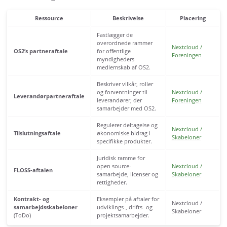
Ressource
Beskrivelse
Placering
Fastlægger de
overordnede rammer
Nextcloud /
OS2’s partneraftale
for offentlige
Foreningen
myndigheders
medlemskab af OS2.
Beskriver vilkår, roller
og forventninger til
Nextcloud /
Leverandørpartneraftale
leverandører, der
Foreningen
samarbejder med OS2.
Regulerer deltagelse og
Nextcloud /
Tilslutningsaftale
økonomiske bidrag i
Skabeloner
specifikke produkter.
Juridisk ramme for
open source-
Nextcloud /
FLOSS-aftalen
samarbejde, licenser og
Skabeloner
rettigheder.
Kontrakt- og
Eksempler på aftaler for
Nextcloud /
samarbejdsskabeloner
udviklings-, drifts- og
Skabeloner
(ToDo)
projektsamarbejder.