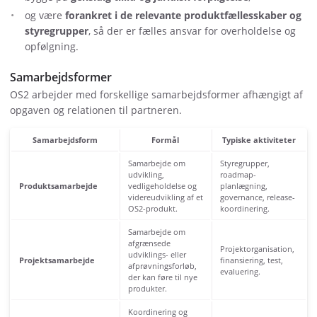
og være
forankret i de relevante produktfællesskaber og
styregrupper
, så der er fælles ansvar for overholdelse og
opfølgning.
Samarbejdsformer
OS2 arbejder med forskellige samarbejdsformer afhængigt af
opgaven og relationen til partneren.
Samarbejdsform
Formål
Typiske aktiviteter
Samarbejde om
Styregrupper,
udvikling,
roadmap-
Produktsamarbejde
vedligeholdelse og
planlægning,
videreudvikling af et
governance, release-
OS2-produkt.
koordinering.
Samarbejde om
afgrænsede
Projektorganisation,
udviklings- eller
Projektsamarbejde
finansiering, test,
afprøvningsforløb,
evaluering.
der kan føre til nye
produkter.
Koordinering og