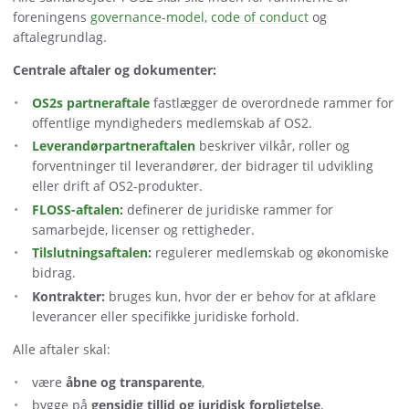
foreningens
governance-model
,
code of conduct
og
aftalegrundlag.
Centrale aftaler og dokumenter:
OS2s partneraftale
fastlægger de overordnede rammer for
offentlige myndigheders medlemskab af OS2.
Leverandørpartneraftalen
beskriver vilkår, roller og
forventninger til leverandører, der bidrager til udvikling
eller drift af OS2-produkter.
FLOSS-aftalen
:
definerer de juridiske rammer for
samarbejde, licenser og rettigheder.
Tilslutningsaftalen
:
regulerer medlemskab og økonomiske
bidrag.
Kontrakter:
bruges kun, hvor der er behov for at afklare
leverancer eller specifikke juridiske forhold.
Alle aftaler skal:
være
åbne og transparente
,
bygge på
gensidig tillid og juridisk forpligtelse
,