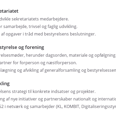
etariatet
udvikle sekretariatets medarbejdere.
samarbejde, trivsel og faglig udvikling.
g af opgaver i tråd med bestyrelsens beslutninger.
styrelse og forening
relsesmøder, herunder dagsorden, materiale og opfølgning
artner for forperson og næstforperson.
lægning og afvikling af generalforsamling og bestyrelsesse
kling
sens strategi til konkrete indsatser og projekter.
ling af nye initiativer og partnerskaber nationalt og internati
 i netværk og samarbejder (KL, KOMBIT, Digitaliseringsstyre