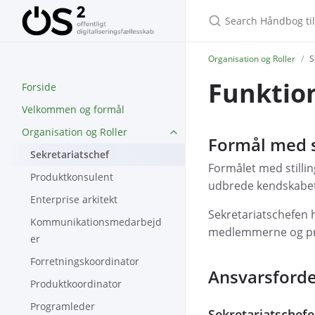
Search Håndbog til 
Organisation og Roller
S
Funktion
Forside
Velkommen og formål
Organisation og Roller
Formål med s
Sekretariatschef
Formålet med stillin
Produktkonsulent
udbrede kendskabet t
Enterprise arkitekt
Sekretariatschefen 
Kommunikationsmedarbejd
medlemmerne og prod
er
Forretningskoordinator
Ansvarsforde
Produktkoordinator
Programleder
Sekretariatschef