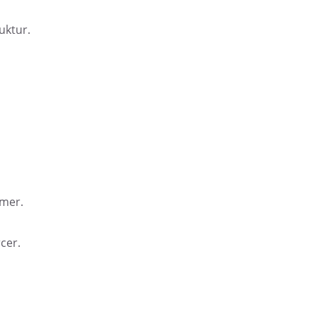
uktur.
mmer.
cer.