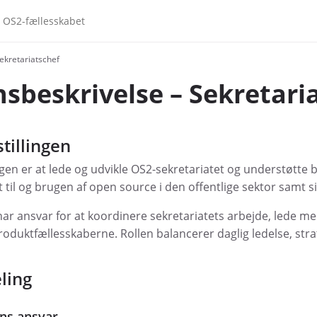
OS2-fællesskabet
ekretariatschef
sbeskrivelse – Sekretaria
tillingen
gen er at lede og udvikle OS2-sekretariatet og understøtte be
il og brugen af open source i den offentlige sektor samt si
har ansvar for at koordinere sekretariatets arbejde, lede 
uktfællesskaberne. Rollen balancerer daglig ledelse, strat
ling
ens ansvar