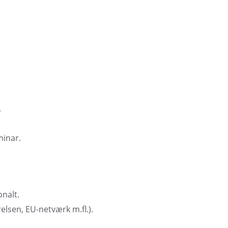
.
minar.
onalt.
lsen, EU-netværk m.fl.).