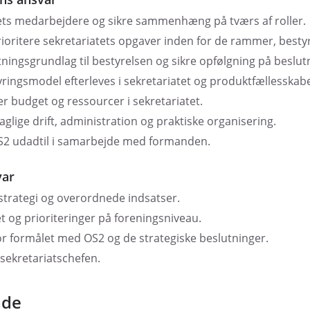
ets medarbejdere og sikre sammenhæng på tværs af roller.
ioritere sekretariatets opgaver inden for de rammer, bestyr
ningsgrundlag til bestyrelsen og sikre opfølgning på beslut
tyringsmodel efterleves i sekretariatet og produktfællesskab
r budget og ressourcer i sekretariatet.
glige drift, administration og praktiske organisering.
2 udadtil i samarbejde med formanden.
var
strategi og overordnede indsatser.
og prioriteringer på foreningsniveau.
or formålet med OS2 og de strategiske beslutninger.
sekretariatschefen.
åde