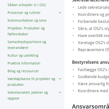
Sådan arbejder vi i OS2
Lede sekretariat
Processer og rutiner
Koordinere og pr
Kommunikation og tone
Forberede beslut
Projekter, Produkter og
Sikre, at OS2’s s
fællesskaber
Have overblik ove
Samarbejdspartnere og
Varetage OS2’s da
leverandører
Repræsentere OS
Kultur og udvikling
Bestyrelsens ans
Praktisk information
Fastlægge OS2’s 
Bilag og ressourcer
Godkende budget 
Værktøjskasse til projekter og
Være ansvarlig f
produkter
Koordinere med 
Sekretariatets ydelser og
opgave
Ansvarsomr