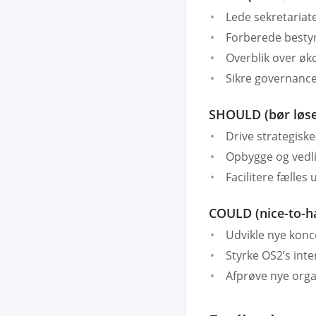
Lede sekretariat
Forberede bestyr
Overblik over øk
Sikre governance 
SHOULD (bør løses
Drive strategisk
Opbygge og vedli
Facilitere fælles
COULD (nice-to-ha
Udvikle nye konc
Styrke OS2’s int
Afprøve nye orga