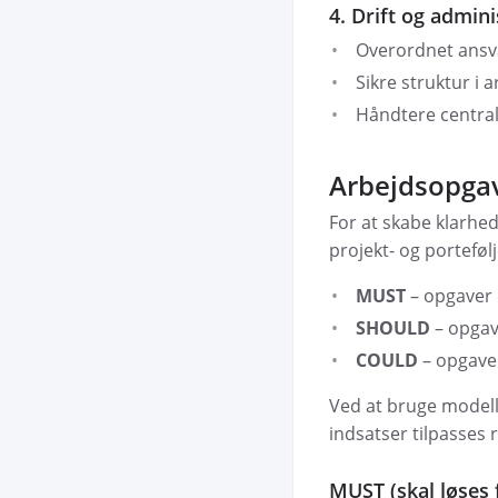
4. Drift og admini
Overordnet ansva
Sikre struktur i
Håndtere central
Arbejdsopgav
For at skabe klarhe
projekt- og portefølj
MUST
– opgaver 
SHOULD
– opgave
COULD
– opgaver
Ved at bruge modell
indsatser tilpasses 
MUST (skal løses 