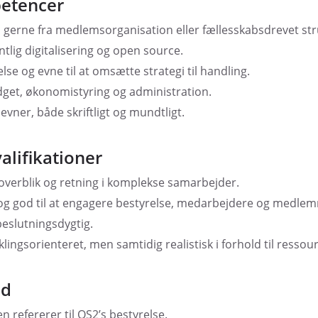
petencer
, gerne fra medlemsorganisation eller fællesskabsdrevet str
ntlig digitalisering og open source.
else og evne til at omsætte strategi til handling.
get, økonomistyring og administration.
ner, både skriftligt og mundtligt.
alifikationer
 overblik og retning i komplekse samarbejder.
og god til at engagere bestyrelse, medarbejdere og medle
beslutningsdygtig.
lingsorienteret, men samtidig realistisk i forhold til ressour
ld
n refererer til OS2’s bestyrelse.